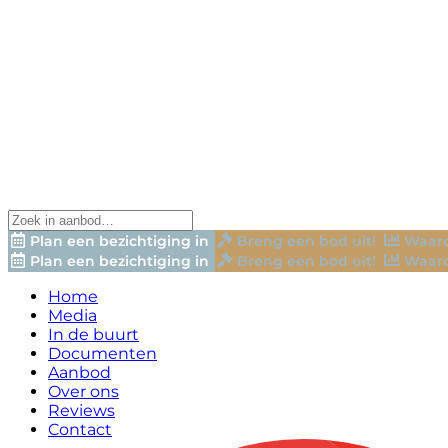
Plan een bezichtiging in
Breng een bod uit!
Waard
Plan een bezichtiging in
Breng een bod uit!
Waard
Home
Media
In de buurt
Documenten
Aanbod
Over ons
Reviews
Contact