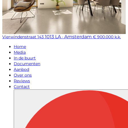
1013 LA · Amsterdam
Vierwindenstraat 143
€ 900.000 k.k.
Home
Media
In de buurt
Documenten
Aanbod
Over ons
Reviews
Contact