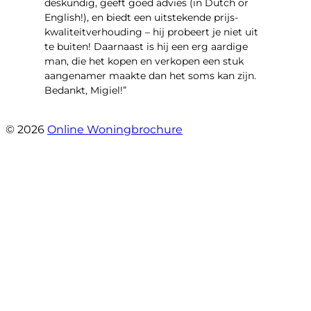
deskundig, geeft goed advies (in Dutch or
English!), en biedt een uitstekende prijs-
kwaliteitverhouding – hij probeert je niet uit
te buiten! Daarnaast is hij een erg aardige
man, die het kopen en verkopen een stuk
aangenamer maakte dan het soms kan zijn.
Bedankt, Migiel!”
- Oudezijds Voorburgwal 318 H
© 2026
Online Woningbrochure